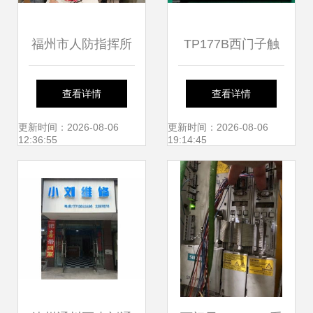
福州市人防指挥所
TP177B西门子触
管理中心开展业务
摸屏通讯故障诊断
查看详情
查看详情
训练，提升通讯设
与维修指南 解决无
更新时间：2026-08-06
更新时间：2026-08-06
12:36:55
19:14:45
备修理能力
法连接PLC问题