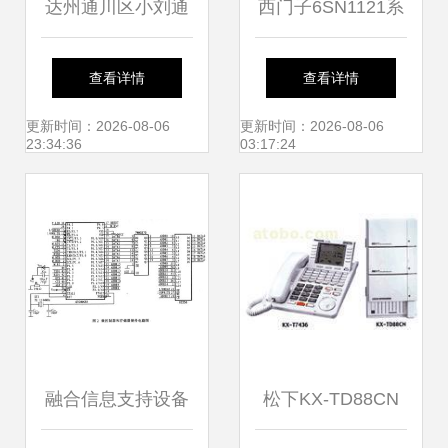
达州通川区小刘通
西门子6SN1121系
讯维修服务部 手机
列轴卡与通讯卡维
查看详情
查看详情
维修与草包网机械
修 保障机械设备高
更新时间：2026-08-06
更新时间：2026-08-06
23:34:36
03:17:24
设备的双重服务解
效稳定运行的关键
析
融合信息支持设备
松下KX-TD88CN