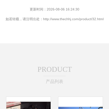
更新时间：2026-08-06 16:24:30
如若转载，请注明出处：http://www.thechhj.com/product/32.html
PRODUCT
产品列表